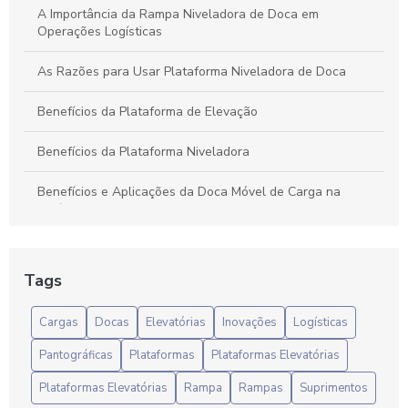
A Importância da Rampa Niveladora de Doca em
Operações Logísticas
As Razões para Usar Plataforma Niveladora de Doca
Benefícios da Plataforma de Elevação
Benefícios da Plataforma Niveladora
Benefícios e Aplicações da Doca Móvel de Carga na
Logística Moderna
Calço Caminhão: O Que Você Precisa Saber para Escolher
o Ideal
Tags
Calço Caminhão: Segurança e Estabilidade
Cargas
Docas
Elevatórias
Inovações
Logísticas
Calço Caminhão: Segurança e Estabilidade para Transporte
Pantográficas
Plataformas
Plataformas Elevatórias
Rodoviário
Plataformas Elevatórias
Rampa
Rampas
Suprimentos
Calço de segurança para caminhões é essencial para evitar