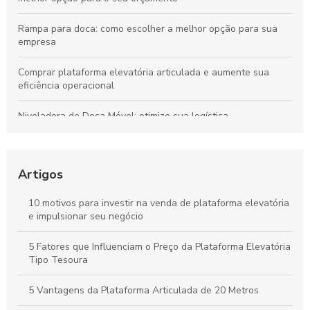
Rampa para doca: como escolher a melhor opção para sua
empresa
Comprar plataforma elevatória articulada e aumente sua
eficiência operacional
Niveladora de Doca Móvel: otimize sua logística
Como escolher a melhor plataforma pantográfica tesoura
para suas necessidades
Artigos
Descubra as Melhores Ofertas de Plataforma JLG à Venda
10 motivos para investir na venda de plataforma elevatória
e impulsionar seu negócio
Saiba o Preço Para Comprar Plataformas Elevatórias e Faça a
Escolha Certa
5 Fatores que Influenciam o Preço da Plataforma Elevatória
Tipo Tesoura
5 Vantagens da Plataforma Articulada de 20 Metros