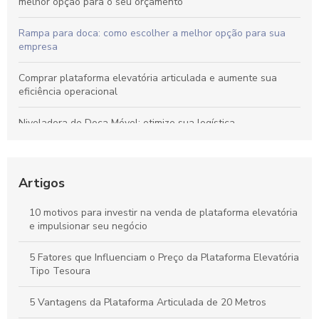
melhor opção para o seu orçamento
Rampa para doca: como escolher a melhor opção para sua
empresa
Comprar plataforma elevatória articulada e aumente sua
eficiência operacional
Niveladora de Doca Móvel: otimize sua logística
Como escolher a melhor plataforma pantográfica tesoura
para suas necessidades
Artigos
Descubra as Melhores Ofertas de Plataforma JLG à Venda
10 motivos para investir na venda de plataforma elevatória
e impulsionar seu negócio
Saiba o Preço Para Comprar Plataformas Elevatórias e Faça a
Escolha Certa
5 Fatores que Influenciam o Preço da Plataforma Elevatória
Tipo Tesoura
5 Vantagens da Plataforma Articulada de 20 Metros