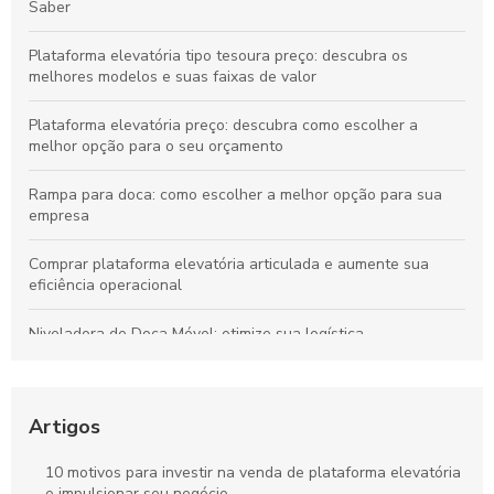
Saber
Plataforma elevatória tipo tesoura preço: descubra os
melhores modelos e suas faixas de valor
Plataforma elevatória preço: descubra como escolher a
melhor opção para o seu orçamento
Rampa para doca: como escolher a melhor opção para sua
empresa
Comprar plataforma elevatória articulada e aumente sua
eficiência operacional
Niveladora de Doca Móvel: otimize sua logística
Como escolher a melhor plataforma pantográfica tesoura
para suas necessidades
Artigos
Descubra as Melhores Ofertas de Plataforma JLG à Venda
10 motivos para investir na venda de plataforma elevatória
e impulsionar seu negócio