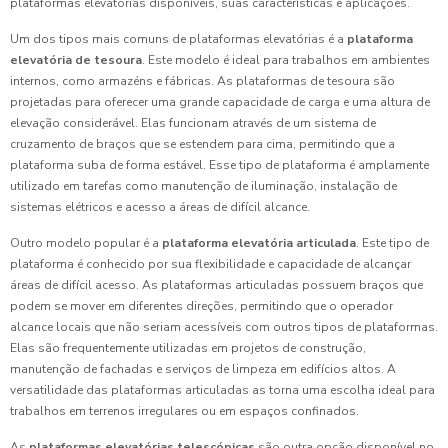
plataformas elevatórias disponíveis, suas características e aplicações.
Um dos tipos mais comuns de plataformas elevatórias é a
plataforma
elevatória de tesoura
. Este modelo é ideal para trabalhos em ambientes
internos, como armazéns e fábricas. As plataformas de tesoura são
projetadas para oferecer uma grande capacidade de carga e uma altura de
elevação considerável. Elas funcionam através de um sistema de
cruzamento de braços que se estendem para cima, permitindo que a
plataforma suba de forma estável. Esse tipo de plataforma é amplamente
utilizado em tarefas como manutenção de iluminação, instalação de
sistemas elétricos e acesso a áreas de difícil alcance.
Outro modelo popular é a
plataforma elevatória articulada
. Este tipo de
plataforma é conhecido por sua flexibilidade e capacidade de alcançar
áreas de difícil acesso. As plataformas articuladas possuem braços que
podem se mover em diferentes direções, permitindo que o operador
alcance locais que não seriam acessíveis com outros tipos de plataformas.
Elas são frequentemente utilizadas em projetos de construção,
manutenção de fachadas e serviços de limpeza em edifícios altos. A
versatilidade das plataformas articuladas as torna uma escolha ideal para
trabalhos em terrenos irregulares ou em espaços confinados.
As
plataformas elevatórias telescópicas
são outra opção disponível no