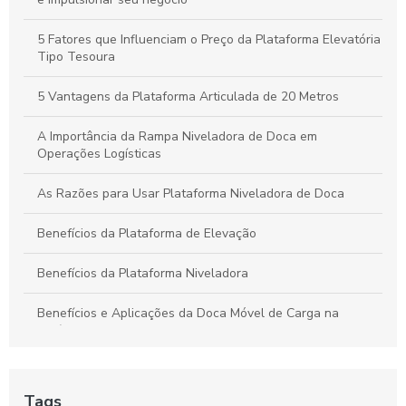
Saiba o Preço Para Comprar Plataformas Elevatórias e Faça a
Escolha Certa
5 Fatores que Influenciam o Preço da Plataforma Elevatória
Tipo Tesoura
5 Vantagens da Plataforma Articulada de 20 Metros
A Importância da Rampa Niveladora de Doca em
Operações Logísticas
As Razões para Usar Plataforma Niveladora de Doca
Benefícios da Plataforma de Elevação
Benefícios da Plataforma Niveladora
Benefícios e Aplicações da Doca Móvel de Carga na
Logística Moderna
Calço Caminhão: O Que Você Precisa Saber para Escolher
o Ideal
Tags