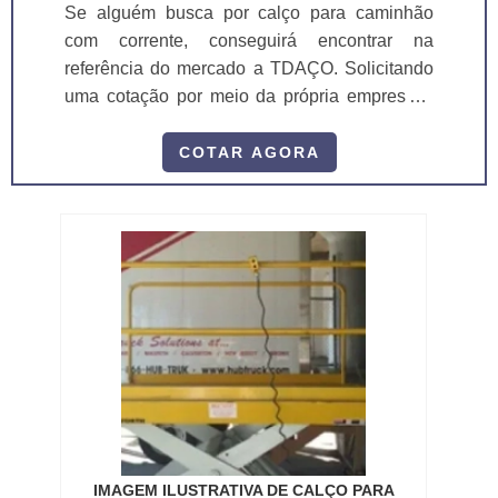
Se alguém busca por calço para caminhão
com corrente, conseguirá encontrar na
referência do mercado a TDAÇO. Solicitando
uma cotação por meio da própria empresa e
conhecendo a melhor referência em
qualidade, a aquisição é mais assertiva.MAIS
COTAR AGORA
INFORMAÇÕES SOBRE O CALÇO PARA
CAMINHÃO COM CORRENTEQuem quer
achar calço para caminhão com corrente em
uma empresa referência de segurança no
segmento, encontra na internet a TDAÇO.
Com alto know-h...
IMAGEM ILUSTRATIVA DE CALÇO PARA