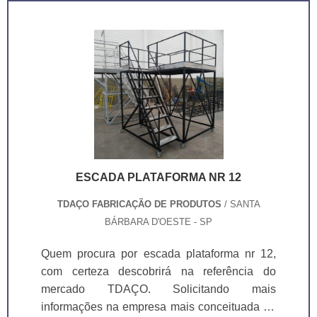
inovadoras e assertividade.Garantimos a
operação. O tampo superior e a pestana são
satisfação dos clientes através de um
fabricados em chapa xadrez de aço carbono
atendimento singular, por meio de
antiderrapante, garantindo a estabilidade e
profissionais treinados e altamente
firmeza necessárias durante a movimentação
qualificados. A TDAÇO é uma empresa que
das cargas. Além disso, as niveladoras
tem se destacado da concorrência pela
possuem um sistema de acionamento por
idoneidade em tudo que faz, onde garante a
pistão hidráulico e bomba eletro-hidráulica,
melhor experiência de todos os clientes.
que proporciona um funcionamento suave e
silencioso.
ESCADA PLATAFORMA NR 12
TDAÇO FABRICAÇÃO DE PRODUTOS
/ SANTA
BÁRBARA D'OESTE - SP
Quem procura por escada plataforma nr 12,
com certeza descobrirá na referência do
mercado TDAÇO. Solicitando mais
informações na empresa mais conceituada do