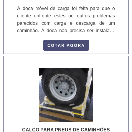
A empresa oferece opções como rmp 1602 -
A doca móvel de carga foi feita para que o
rampa expositora modelo reforçado e rmp
cliente enfrente estes ou outros problemas
1607 - rampa dobrável.É reconhecida por ser
parecidos com carga e descarga de um
inovadora no setor de expositores e
caminhão. A doca não precisa ser instalada
ferramentas e altamente qualificada, padrões
em nenhum lugar, basta conectá-la a energia
alcançados por estar localizada em um ponto
do prédio e começar a usar, ela é um
COTAR AGORA
estratégico para o envio por o Brasil e por uma
equipamento de fácil movimentação, podendo
estrutura ampla que promete excelência em
ser deslocada por duas pessoas com o
seus serviços. Todos esses fatores, agregados
mínimo de esforço, posicionando ela no local
a uma equipe com equipe que cria soluções e
mais apropriado para fazer a carga e descarga
profissionais certificados, comprova sua
de cargas paletizadas ou outros tipos de
essência de trazer o melhor para todos os
carga.Ao posicionar a doca atrás do camin.
clientes.
CALÇO PARA PNEUS DE CAMINHÕES