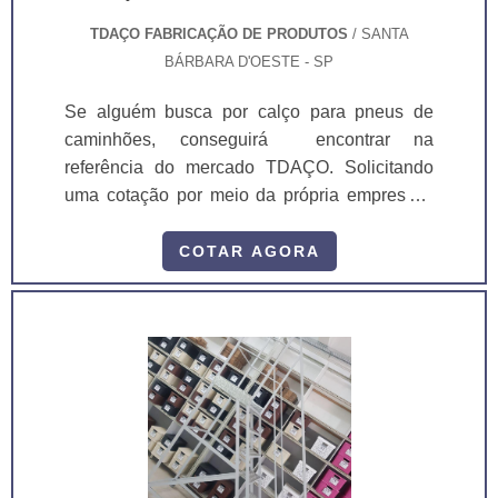
TDAÇO FABRICAÇÃO DE PRODUTOS
/ SANTA
BÁRBARA D'OESTE - SP
Se alguém busca por calço para pneus de
caminhões, conseguirá encontrar na
referência do mercado TDAÇO. Solicitando
uma cotação por meio da própria empresa e
conhecendo a melhor referência em
qualidade.MAIS INFORMAÇÕES
COTAR AGORA
RELEVANTES SOBRE CALÇO PARA
PNEUS DE CAMINHÕESSe alguém busca
por calço para pneus de caminhão em uma
empresa inovadora no setor de expositores e
ferramentas, acha o site da TDAÇO. A
empresa tem em seu escopo guarda corpo
industrial e atd 1020 - agitador de tintas,
garantindo o que há de melhor na