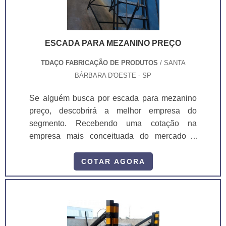
padrão do cliente. E para garantir a segurança
e a durabilidade das niveladoras, elas são
fixadas na doca de concreto por cantoneira em
ESCADA PARA MEZANINO PREÇO
aço carbono e parafusos com bucha metálica.
TDAÇO FABRICAÇÃO DE PRODUTOS
/ SANTA
BÁRBARA D'OESTE - SP
Se alguém busca por escada para mezanino
preço, descobrirá a melhor empresa do
segmento. Recebendo uma cotação na
empresa mais conceituada do mercado e
achando a organização mais competente do
ramo. Quando o interesse é por escada para
COTAR AGORA
mezanino preço , na TDAÇO poderá contar
assertividade com análise completa da
necessidade dos clientes.MAIS DETALHES
sOBRE ESCADA PARA MEZANINO
PREÇOA TDAÇO foca sua estratégia em