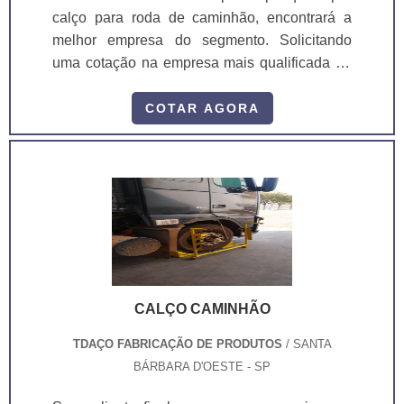
calço para roda de caminhão, encontrará a
melhor empresa do segmento. Solicitando
uma cotação na empresa mais qualificada do
mercado e encontrando a sofisticação,
qualidade e preço justo em um só
COTAR AGORA
lugar.Quando o desejo é por calço para roda
de caminhão, com os profissionais
especializados da TDAÇO o cliente poderá
encontrar qualidade e comprometimento com
seus produtos.MAIS DETALHES
INTERESSANTE...
CALÇO CAMINHÃO
TDAÇO FABRICAÇÃO DE PRODUTOS
/ SANTA
BÁRBARA D'OESTE - SP