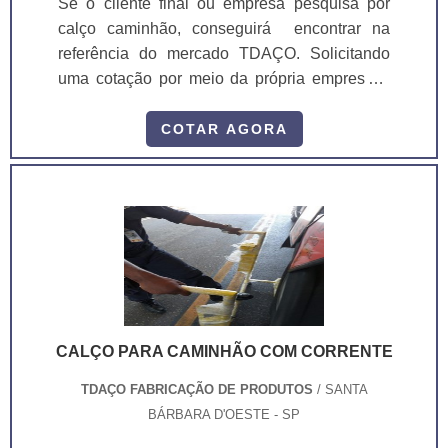
Se o cliente final ou empresa pesquisa por
calço caminhão, conseguirá encontrar na
referência do mercado TDAÇO. Solicitando
uma cotação por meio da própria empresa e
conhecendo a melhor referência em
qualidade.MAIS INFORMAÇÕES
COTAR AGORA
RELEVANTES SOBRE CALÇO
CAMINHÃOSe alguém busca por calço de
caminhão em uma empresa inovadora no
setor de expositores e ferramentas, se depara
com a TDAÇO, que é uma mpresa
especializada em rmp 1602 - rampa expos...
CALÇO PARA CAMINHÃO COM CORRENTE
TDAÇO FABRICAÇÃO DE PRODUTOS
/ SANTA
BÁRBARA D'OESTE - SP