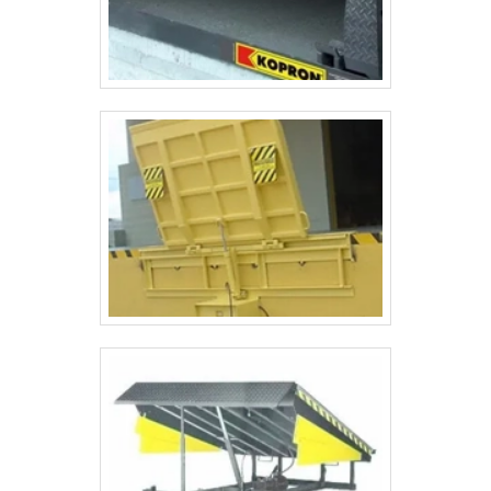
empresa consegue também proporcionar um
atendimento cuidadoso e que busca a
satisfação do cliente. A ASL Equipamentos é
uma empresa que tem sido apontada de forma
positiva no segmento pela seriedade e
qualidade, que garantem uma entrega de
excelência de ponta a ponta.