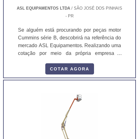
demandas. Tudo isso para oferecer
Líder em qualidade, a empresa oferece uma
plataforma articulada 15m venda com ótima
ASL EQUIPAMENTOS LTDA
/ SÃO JOSÉ DOS PINHAIS
variedade de itens como plataformas
qualidade. Não obstante, quando falamos em
- PR
elevatórias móveis de trabalho e plataformas
plataforma articulada 15m venda, mais do que
elevatórias móveis de trabalho. É conhecida
Se alguém está procurando por peças motor
visar apenas lucratividade, deve oferecer
por ser comprometida com os serviços e
Cummins série B, descobrirá na referência do
produtos e serviços que tenham ótima
responsável, características possíveis pelo
mercado ASL Equipamentos. Realizando uma
qualidade e excelente custo-benefício,
fato de a empresa ter escritório de alta
cotação por meio da própria empresa e
pequenos detalhes, mas de grande valia para
qualidade onde são realizadas as atividades e
descobrindo a melhor em qualidade e custo
saber a procedência e seriedade da
tecnologia de ponta. Tudo isso, somado a uma
benefício. Quando a temática é peças motor
COTAR AGORA
companhia. É por esses e outros motivos que
equipe com colaboradores proativos e
Cummins série B, com a ASL Equipamentos
a ASL Equipamentos é segura quando
especialistas certificados, garante uma
conseguirá ótima qualidade com pagamento
falamos de empresas do segmento de
entrega de excelência de ponta a ponta.
acessível. MAIS DETALHES SOBRE PEÇAS
máquinas, serviços de fornecimento de
MOTOR CUMMINS SÉRIE B Há muitas
equipamentos e peças para trabalho em
maneiras eficientes de demonstrar
altura. A organização busca a tecnologia e
competência e excelência em sua área de
desenvolvimento no que gera resultado e
atuação. A ASL Equipamentos canaliza seus
qualidade para os clientes. A equipe é
esforços em oferecer uma estrutura com:
formada por funcionários eficientes que
Tecnologia de ponta; Escritório de alta