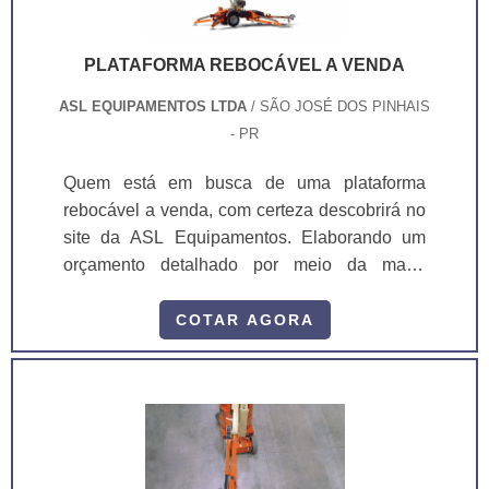
esperam seu contato para melhor atender.
qualidade onde são realizadas as atividades;
QUALIDADES E PONTOS FORTES DA
Peças originais, JLG, Genie, Skyjack, Manitou,
EMPRESA Apenas na ASL Equipamentos é
PLATAFORMA REBOCÁVEL A VENDA
Socage, Haulotte, entre outras. Tudo para
possível encontrar o que há de melhor em
garantir peças para motor Cummins série B
ASL EQUIPAMENTOS LTDA
/ SÃO JOSÉ DOS PINHAIS
máquinas, serviços de fornecimento de
com precisão. Sem trocar o foco sobre peças
- PR
equipamentos e peças para trabalho em
motor Cummins série B, mais do que visar
altura. É possível encontrar itens variados com
Quem está em busca de uma plataforma
apenas lucratividade, deve oferecer produtos e
tecnologia de ponta, como plataformas
rebocável a venda, com certeza descobrirá no
serviços que tenham ótima qualidade e
elevatórias móveis de trabalho e plataformas
site da ASL Equipamentos. Elaborando um
eficiência, detalhes que passam
elevatórias móveis de trabalho com ótima
orçamento detalhado por meio da maior
despercebidos e podem gerar prejuízo futuros
qualidade e eficiência. Para uma maior
empresa da área, é possível conhecer
para os clientes. Tudo isso que já foi falado e
satisfação dos clientes, a empresa busca
detalhes sobre a melhor referência em
COTAR AGORA
outras coisas mais são a razão pela qual a
investir nos melhores profissionais do
qualidade. DIFERENCIAIS IMPORTANTES
ASL Equipamentos é altamente qualificada
mercado, e em instalações modernas,
DE PLATAFORMA REBOCÁVEL A VENDA
quando tratamos do segmento de máquinas,
garantindo assim, a sua confiança e boa
Quem busca por plataforma rebocável a venda
serviços de fornecimento de equipamentos e
cotação no mercado. A ASL Equipamentos
em uma empresa comprometida com os
peças para trabalho em altura. O objetivo é
tem se destacado da concorrência pela
serviços, encontra na internet a ASL
disponibilizar sempre a qualidade final para
seriedade e qualidade, que garantem o
Equipamentos. A empresa atua com