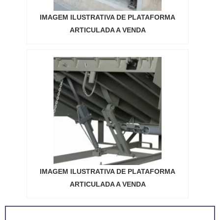
IMAGEM ILUSTRATIVA DE PLATAFORMA
ARTICULADA A VENDA
IMAGEM ILUSTRATIVA DE PLATAFORMA
ARTICULADA A VENDA