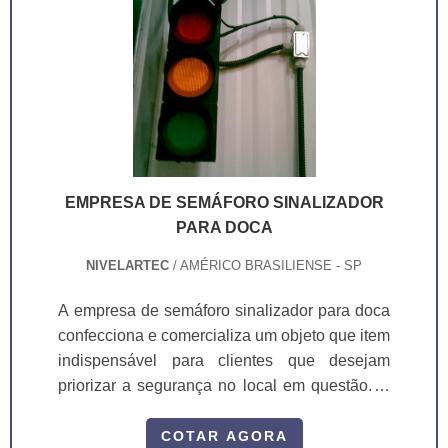
empresa que tem despontado no segmento
ELEVATÓRIAS ELÉTRICAS Há muitas
COMPROVADA NO SEGMENTO Na ASL
por toda seriedade e qualidade, o que
maneiras eficientes de demonstrar
Equipamentos existem as melhores
comprova sua essência de trazer o melhor
competência e excelência em sua área de
variedades no segmento quando o assunto for
para os parceiros.
atuação. A ASL Equipamentos foca seus
plataforma rebocável a venda. Sempre de olho
recursos em proporcionar aos clientes uma
no mercado, traz novidades em itens como
estrutura com: Escritório de alta qualidade
plataformas elevatórias móveis de trabalho e
onde são realizadas as atividades; Estrutura
plataformas elevatórias móveis de trabalho.
suficiente para atender todas as demandas;
Isso se deve ao fato de a empresa ser
EMPRESA DE SEMÁFORO SINALIZADOR
Equipamentos de última geração. Tudo para
comprometida com os serviços e inovadora,
PARA DOCA
se certificar que se tenha plataformas
conquistas adquiridas porque investiu em uma
elevatórias elétricas com ótima qualidade.
NIVELARTEC
/ AMÉRICO BRASILIENSE - SP
estrutura que hoje conta com escritório de alta
Ainda focando na qualidade em plataformas
qualidade onde são realizadas as atividades e
A empresa de semáforo sinalizador para doca
elevatórias elétricas, sempre deve-se buscar
tecnologia de ponta. Tudo isso, somado a
confecciona e comercializa um objeto que item
uma empresa que tenha produtos e serviços
uma equipe com colaboradores proativos e
indispensável para clientes que desejam
com proteção e eficiência, detalhes
profissionais aptos a ajudar prontamente a
priorizar a segurança no local em questão. O
primordiais que são deixados de lado por
obter peças de acordo com as necessidades
objeto evita possíveis problemas com
muitas empresas que não focam na
de cada cliente, comprova sua essência de
acidentes nas áreas de docas. O
COTAR AGORA
fidelização do cliente. Tudo isso que já foi
trazer o melhor para todos os clientes.