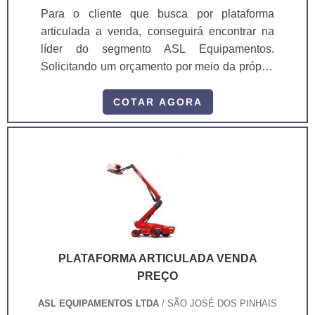
Para o cliente que busca por plataforma
articulada a venda, conseguirá encontrar na
líder do segmento ASL Equipamentos.
Solicitando um orçamento por meio da própria
empresa e achando a líder em qualidade.
MAIS SOBRE PLATAFORMA ARTICULADA
COTAR AGORA
A VENDA Quem precisa de plataforma
articulada a venda em uma companhia
inovadora, chega até a ASL Equipamentos.
Uma organização com alto know-how em
plataformas elevatórias móveis de trabalho e
plataf...
PLATAFORMA ARTICULADA VENDA
PREÇO
ASL EQUIPAMENTOS LTDA
/ SÃO JOSÉ DOS PINHAIS