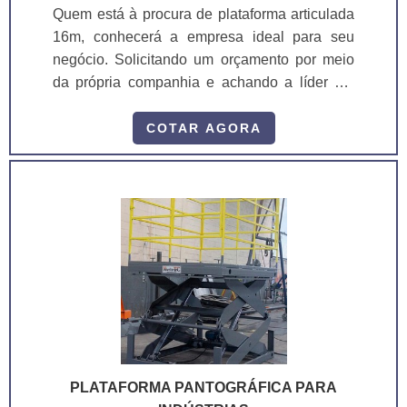
para trabalho em altura. Sempre de olho no
Quem está à procura de plataforma articulada
mercado, traz novidades em itens como
16m, conhecerá a empresa ideal para seu
plataformas elevatórias móveis de trabalho e
negócio. Solicitando um orçamento por meio
plataformas elevatórias móveis de trabalho
da própria companhia e achando a líder em
com ótima qualidade e excelente custo-
qualidade. MAIS DETALHES SOBRE
benefício. Com o objetivo de trazer a
PLATAFORMA ARTICULADA 16M Quem
COTAR AGORA
satisfação a todos os clientes, a organização
pesquisa na internet por plataforma articulada
entende que seu melhor destaque é
16m em uma organização comprometida com
conquistar a confiança de cada um. Tudo isso
os serviços, se depara com a ASL
só é possível através do investimento em
Equipamentos. Disponibilizando para os
equipamentos modernos e profissionais
clientes plataformas elevatórias móveis de
experientes. A ASL Equipamentos tem feito a
trabalho e plataformas elevatórias móveis de
diferença no mercado pela seriedade e
trabalho, oferecendo o que há de melhor no
qualidade, que garantem o sucesso aos
mercado para cada cliente. Ainda tratando-se
parceiros de ponta a ponta.
de plataforma articulada 16m, na essência da
empresa, a mesma deve prezar pelos produtos
e serviços com ótima qualidade e eficiência,
PLATAFORMA PANTOGRÁFICA PARA
pequenos detalhes, mas de grande valia para