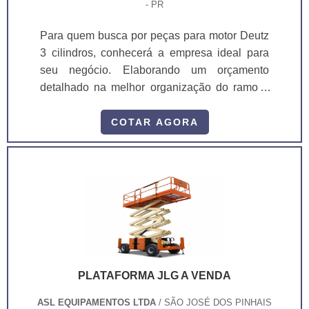
- PR
Para quem busca por peças para motor Deutz
3 cilindros, conhecerá a empresa ideal para
seu negócio. Elaborando um orçamento
detalhado na melhor organização do ramo e
conhecendo a líder da área de atuação.
Quando a busca é por peças para motor Deutz
COTAR AGORA
3 cilindros, com a melhor mão de obra da ASL
Equipamentos irá encontrar precisão com
qualidade e rapidez no atendimento. OUTRAS
INFORMAÇÕES SOBRE PEÇAS PARA
MOTOR DEUTZ 3 CILINDROS Há muit...
PLATAFORMA JLG A VENDA
ASL EQUIPAMENTOS LTDA
/ SÃO JOSÉ DOS PINHAIS