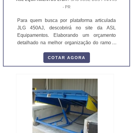
- PR
Para quem busca por plataforma articulada
JLG 450AJ, descobrirá no site da ASL
Equipamentos. Elaborando um orçamento
detalhado na melhor organização do ramo e
conhecendo a líder da área de atuação.
Quando a temática é plataforma articulada
COTAR AGORA
JLG 450AJ, com a ASL Equipamentos atingirá
eficiência com comprometimento com os
resultados dos clientes. DIFERENCIAIS
IMPORTANTES DE PLATAFORMA
ARTICULADA JLG 450AJ Há muitas
maneiras eficientes de...