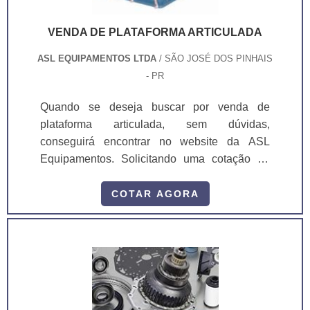
VENDA DE PLATAFORMA ARTICULADA
ASL EQUIPAMENTOS LTDA
/ SÃO JOSÉ DOS PINHAIS
- PR
Quando se deseja buscar por venda de
plataforma articulada, sem dúvidas,
conseguirá encontrar no website da ASL
Equipamentos. Solicitando uma cotação na
melhor organização do ramo e descobrindo a
melhor referência em qualidade. É importante
COTAR AGORA
lembrar que o produto deve sempre ser
adquirido com empresas especializadas no
segmento. Esse tipo de cuidado ajuda a
garantir a qualidade e durabilidade dos
materiais, além de evitar prejuízos com
substituições frequentes de peças defeituosas.