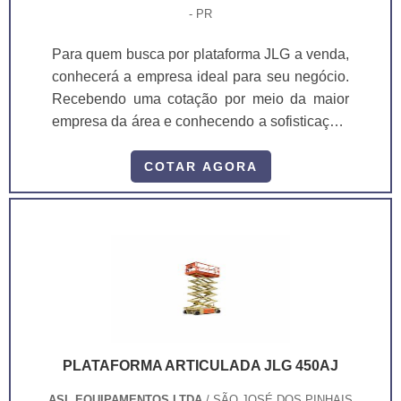
- PR
Para quem busca por plataforma JLG a venda,
conhecerá a empresa ideal para seu negócio.
Recebendo uma cotação por meio da maior
empresa da área e conhecendo a sofisticação,
qualidade e preço justo em um só lugar. MAIS
INFORMAÇÕES INTERESSANTES SOBRE
COTAR AGORA
PLATAFORMA JLG A VENDA Se alguém
busca por plataforma JLG a venda em uma
empresa comprometida com os serviços, acha
o site da ASL Equipamentos. Uma empresa
com alto know-how em plataformas...
PLATAFORMA ARTICULADA JLG 450AJ
ASL EQUIPAMENTOS LTDA
/ SÃO JOSÉ DOS PINHAIS