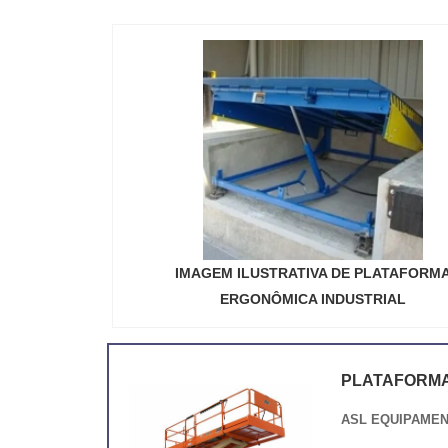
IMAGEM ILUSTRATIVA DE PLATAFORM
ERGONÔMICA INDUSTRIAL
PLATAFORMA
ASL EQUIPAMEN