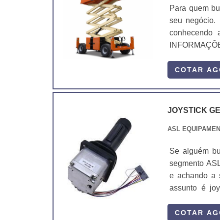
Para quem bus
seu negócio.
conhecendo a 
INFORMAÇÕE
alguém busca
os serviços, 
COTAR A
em plataforma
de trabalho, garan
plataforma J
JOYSTICK GE
prezam por pr
ASL EQUIPAMEN
importantes q
lucro, deixando a desejar
Se alguém bus
demonstrar c
segmento ASL
pelos quais a
e achando a s
venda: Comprometida com os serviços; Responsável; Altamente qualificada;
assunto é jo
Inovadora; Segura. A MAIOR REFERÊNCIA NO SEGMENTO Apenas na ASL
Equipamento
Equipamentos 
INFORMAÇÕES 
COTAR A
venda. Os cl