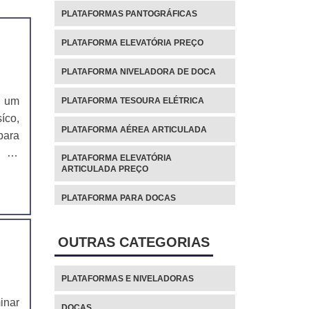
PLATAFORMAS PANTOGRÁFICAS
PLATAFORMA ELEVATÓRIA PREÇO
PLATAFORMA NIVELADORA DE DOCA
a um
PLATAFORMA TESOURA ELÉTRICA
íco,
PLATAFORMA AÉREA ARTICULADA
para
r do
PLATAFORMA ELEVATÓRIA
ARTICULADA PREÇO
a de
PLATAFORMA PARA DOCAS
PLATAFORMA ELEVATÓRIA
PANTOGRÁFICA
OUTRAS CATEGORIAS
PLATAFORMA DE ELEVAÇÃO
HIDRÁULICA
PLATAFORMAS E NIVELADORAS
inar
PLATAFORMA ELEVATÓRIA
DOCAS