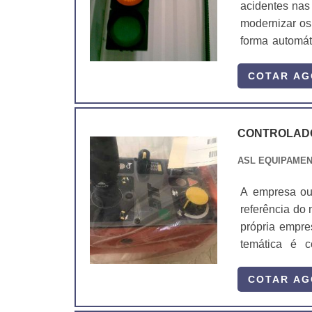
acidentes nas áreas de 
plataformas e
modernizar os
trabalho com óti
forma automá
dentro de s
painel de com
atendimento
sistema entre
COTAR A
Equipamentos
o sistema auto
segmento por 
com excelênci
CONTROLAD
ASL EQUIPAMEN
A empresa ou 
referência d
própria empr
temática é 
qualidade com p
CONTROLADOR JLG Há muitas maneiras eficiente
COTAR A
e excelência