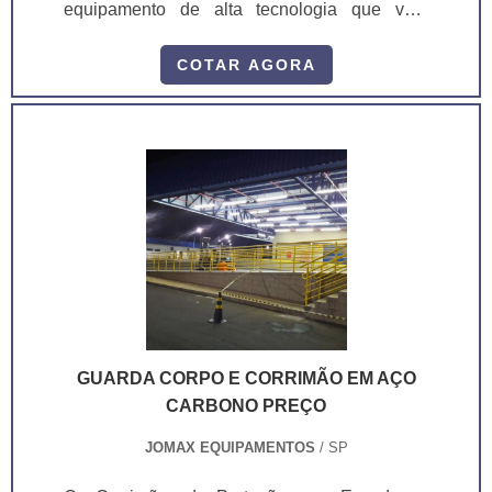
equipamento de alta tecnologia que vem
cumprir de forma eficaz o papel de zerar
acidentes nas áreas de doca, a função da
COTAR AGORA
sinalização para docas é orientar de forma
automática a parada do caminhão na doca,
sem a necessidade de uma pessoa para
executar este procedimento.Com a sinalização
para docas, é possível o caminhoneiro
encostar o caminhão na doca apenas por meio
d.
GUARDA CORPO E CORRIMÃO EM AÇO
CARBONO PREÇO
JOMAX EQUIPAMENTOS
/ SP