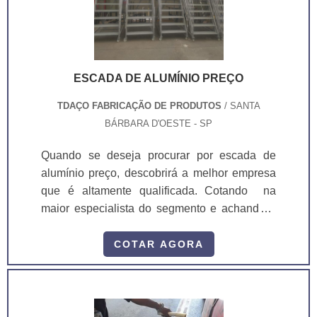
ESCADA DE ALUMÍNIO PREÇO
TDAÇO FABRICAÇÃO DE PRODUTOS
/ SANTA
BÁRBARA D'OESTE - SP
Quando se deseja procurar por escada de
alumínio preço, descobrirá a melhor empresa
que é altamente qualificada. Cotando na
maior especialista do segmento e achando a
maior referência de qualidade da área de
atuação.UM POUCO MAIS SOBRE ESCADA
COTAR AGORA
DE ALUMÍNIO PREÇOQuem busca por
escada de alumínio referência de segurança
no segmento, descobre a TDAÇO. A empresa
atua com guarda corpo industrial e atd 1020 -