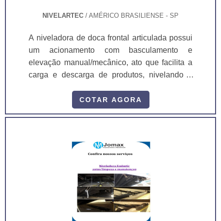
NIVELARTEC
/ AMÉRICO BRASILIENSE - SP
A niveladora de doca frontal articulada possui
um acionamento com basculamento e
elevação manual/mecânico, ato que facilita a
carga e descarga de produtos, nivelando a
diferença de altura. Por essa razão, o
equipamento precisa ser bastante preciso e
COTAR AGORA
resistente. A empresa desenvolve niveladora
que atende os requisitos da NR10 e NR12,
normas regulamentadoras do ministério do
trabalho que tem como objetivo padronizar os
sistemas de ligação elétrica, componentes e
itens de segurança de forma a evita.