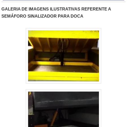
poderá contar com assertividade e pagamento
GALERIA DE IMAGENS ILUSTRATIVAS REFERENTE A
acessível.OUTRAS INFORMAÇÕES SOBRE
SEMÁFORO SINALIZADOR PARA DOCA
ESCADA TREPADEIRA PREÇOA TDAÇO
objetiva sua energia em produzir uma
estrutura com localização em um ponto
estratégico para o envio por todo o Brasil e
uma estrutura suficiente para atender todas as
demandas, tudo isso para oferecer escada
trepadeira preço com segurança. Concentrada
na entrega de qualidade e soluções
inovadoras, a TDAÇO possui diferenciais que
a mantém acima de outras empresas do ramo,
como: Focada especialmente na necessidade
de seus clientes; Estrutura bem desenvolvida
para um atendimento com assertividade;
Equipe focada em criar soluções
inovadoras.Discorrendo ainda sobre escada
trepadeira preço, deve-se descartar empresas