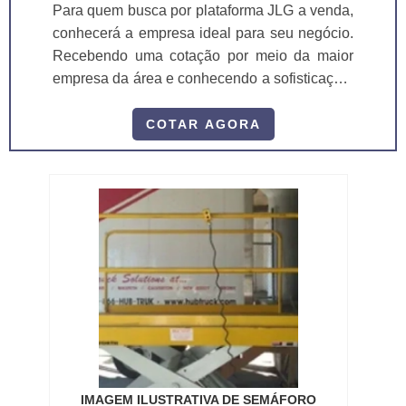
Para quem busca por plataforma JLG a venda,
conhecerá a empresa ideal para seu negócio.
Recebendo uma cotação por meio da maior
empresa da área e conhecendo a sofisticação,
qualidade e preço justo em um só lugar. MAIS
INFORMAÇÕES INTERESSANTES SOBRE
COTAR AGORA
PLATAFORMA JLG A VENDA Se alguém
busca por plataforma JLG a venda em uma
empresa comprometida com os serviços, acha
o site da ASL Equipamentos. Uma empresa
com alto know-how em plataformas...
IMAGEM ILUSTRATIVA DE SEMÁFORO