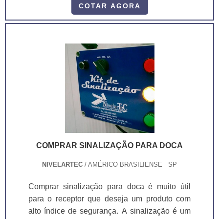
simples, ele orienta de forma automática a
COTAR AGORA
parada do caminhão na doca.O semáforo é
composto por uma chave geral seletora,
possibilitando a troca do sistema entre o
funcionamento manual, onde o próprio
operador troca as cores e o sistema
automático, onde os sensores fotoelétricos di.
COMPRAR SINALIZAÇÃO PARA DOCA
NIVELARTEC
/ AMÉRICO BRASILIENSE - SP
Comprar sinalização para doca é muito útil
para o receptor que deseja um produto com
alto índice de segurança. A sinalização é um