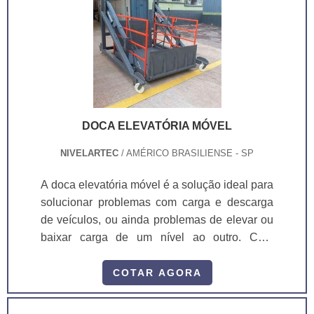
DOCA ELEVATÓRIA MÓVEL
NIVELARTEC
/ AMÉRICO BRASILIENSE - SP
A doca elevatória móvel é a solução ideal para
solucionar problemas com carga e descarga
de veículos, ou ainda problemas de elevar ou
baixar carga de um nível ao outro. Com
capacidade de 2.500kg, a doca pode operar
em qualquer ambiente sem a necessidade de
COTAR AGORA
de qualquer tipo de instalação, basta
posicionar, patolar e travar as rodas, plugar na