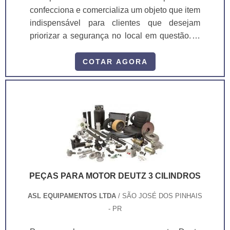
confecciona e comercializa um objeto que item
indispensável para clientes que desejam
priorizar a segurança no local em questão. O
objeto evita possíveis problemas com
acidentes nas áreas de docas. O
COTAR AGORA
funcionamento do semáforo para docas é
simples, ele orienta de forma automática a
parada do caminhão na doca.Vantagens da
aquisição do elemento Qualidade assegurada;
Garantia de segurança para o l...
PEÇAS PARA MOTOR DEUTZ 3 CILINDROS
ASL EQUIPAMENTOS LTDA
/ SÃO JOSÉ DOS PINHAIS
- PR