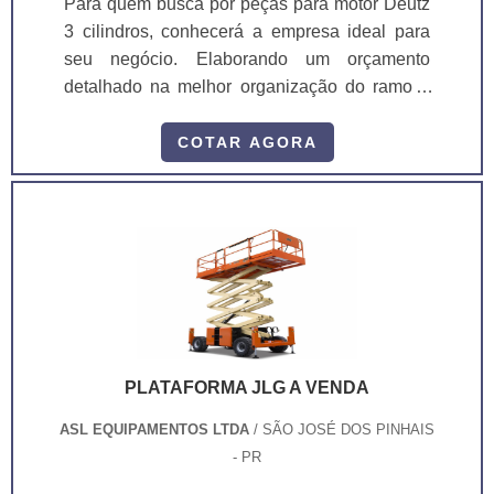
Para quem busca por peças para motor Deutz
3 cilindros, conhecerá a empresa ideal para
seu negócio. Elaborando um orçamento
detalhado na melhor organização do ramo e
conhecendo a líder da área de atuação.
Quando a busca é por peças para motor Deutz
COTAR AGORA
3 cilindros, com a melhor mão de obra da ASL
Equipamentos irá encontrar precisão com
qualidade e rapidez no atendimento. OUTRAS
INFORMAÇÕES SOBRE PEÇAS PARA
MOTOR DEUTZ 3 CILINDROS Há muit...
PLATAFORMA JLG A VENDA
ASL EQUIPAMENTOS LTDA
/ SÃO JOSÉ DOS PINHAIS
- PR