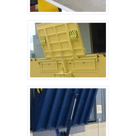
opções disponibilizadas, como rampa
expositora modelo reforçado e gangorra com
soluções inovadoras e qualidade.Para uma
maior satisfação dos clientes, a empresa
busca investir nos melhores profissionais do
mercado e em instalações modernas,
garantindo assim, a sua confiança e boa
cotação no mercado. A TDAÇO é uma
empresa que tem se destacado no segmento
pela idoneidade em tudo que faz, onde fecha
todo o ciclo de entrega com excelência para
cada cliente.