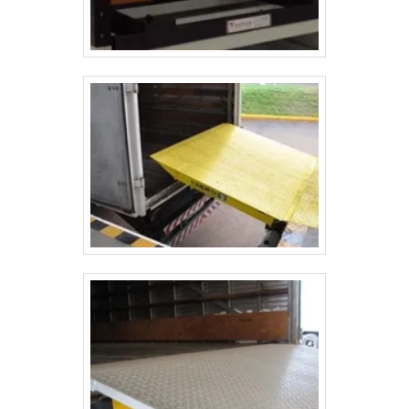
que não tenham produtos e serviços com
soluções inovadoras e assertivas,
características simples mas que mostram o
comprometimento da empresa com seus
clientes.Tudo isso que já foi explorado é a
razão pela qual a TDAÇO é inovadora no
setor de expositores e ferramentas no
segmento de serralherias industriais. Aqui o
objetivo é garantir a tecnologia e
desenvolvimento no que gera resultado e
qualidade para os clientes.Para um
atendimento personalizado sobre escada
trepadeira preço, nosso time conta com equipe
de alta qualidade e terão o maior prazer em
auxiliar com suas dúvidas.CONHEÇAMOS
UM POUCO MAIS sobre a empresaSomente
na TDAÇO tem o que há de melhor no ramo
de serralherias industriais. São diversas