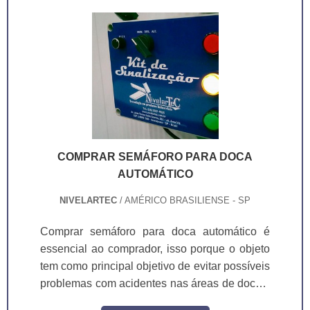
tomada e operar o equipamento.A doca é
fornecida em duas opções para maior
comodidade de operação. A primeira opção é
o acionamento das pestanas de forma ma.
COMPRAR SEMÁFORO PARA DOCA
AUTOMÁTICO
NIVELARTEC
/ AMÉRICO BRASILIENSE - SP
Comprar semáforo para doca automático é
essencial ao comprador, isso porque o objeto
tem como principal objetivo de evitar possíveis
problemas com acidentes nas áreas de docas.
O funcionamento do semáforo para docas é