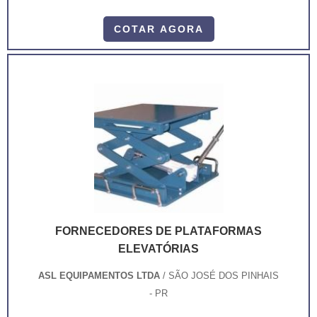
qualidade e preço justo em um só lugar.
Quando o assunto é plataforma tesoura JLG,
COTAR AGORA
com a ASL Equipamentos conseguirá ótima
qualidade com qualidade e rapidez no
atendimento. DIFERENCIAIS IMPORTANTES
DE PLATAFORMA TESOURA JLG Há muitas
maneiras eficientes de demonstrar
competência e excelência em sua área de
atuação. A ASL Equipamentos centraliza sua
energia em oferecer aos clientes uma estrutura
com: Escritório de alta qualidade onde são
realizadas as atividades; Tecnologia de
ponta; Equipamentos de última geração.
FORNECEDORES DE PLATAFORMAS
Tudo para garantir plataforma tesoura JLG
ELEVATÓRIAS
com precisão. Ainda focando na qualidade em
plataforma tesoura JLG, deve-se descartar
ASL EQUIPAMENTOS LTDA
/ SÃO JOSÉ DOS PINHAIS
empresas que não tenham produtos e serviços
- PR
com ótima qualidade e excelente custo-