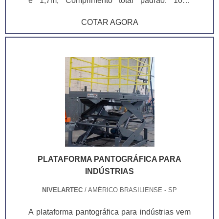
e 1,7m; Comprimento total padrão: 10m;
atividades; Estrutura suficiente para atender
equipamentos e peças para trabalho em
Largura útil padrão: 2m; Ajuste de altura
todas as demandas. Tudo para oferecer
altura. São diversas opções disponibilizadas,
COTAR AGORA
padrão: Manual, mecânico, por manivela;
fornecedores de plataformas elevatórias com
como plataformas elevatórias móveis de
Equipamento fabricado majoritariamente em
ótima qualidade. Ainda focando em
trabalho e plataformas elevatórias móveis de
aço carbono A36, composto por perfis
fornecedores de plataformas elevatórias, na
trabalho com ótima qualidade e excelente
laminados U, I e chapas. A estrutura é um
essência da companhia, a mesma deve prezar
custo-benefício. Com a organização é possível
monobloco, unido através de soldagem
pelos produtos e serviços com ótima
tirar as suas dúvidas sobre os serviços do
MIG/MAG. • Acompanha: (a) ART de Projeto e
qualidade e proteção, detalhes primordiais
ramo, além de contar com os melhores
Fabricação; e (b) Manual técnico;
que são deixados de lado por muitas
profissionais e instalações. Assim,
organizações que não focam na fidelização do
conquistando a confiança e a satisfação dos
cliente. Isso tudo é a razão pela qual a ASL
clientes, que são os maiores objetivos da
Equipamentos é inovadora quando tratamos
marca. A ASL Equipamentos é uma empresa
do segmento de máquinas, serviços de
que tem despontado no segmento pela
PLATAFORMA PANTOGRÁFICA PARA
fornecimento de equipamentos e peças para
idoneidade em tudo que faz, comprovando sua
INDÚSTRIAS
trabalho em altura. O objetivo é garantir
essência de trazer o melhor para os parceiros.
sempre a melhor opção para o cliente final. A
NIVELARTEC
/ AMÉRICO BRASILIENSE - SP
equipe é formada por colaboradores proativos
A plataforma pantográfica para indústrias vem
que terão grande satisfação em melhor