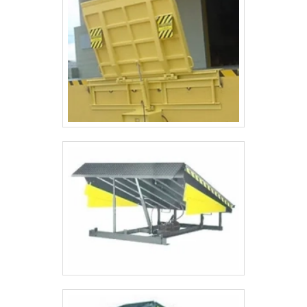
sua confiança e boa cotação no mercado. A
ASL Equipamentos tem se destacado da
concorrência pela seriedade e qualidade, que
garantem o sucesso dos clientes de ponta a
ponta.