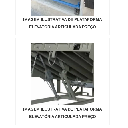
IMAGEM ILUSTRATIVA DE PLATAFORMA
ELEVATÓRIA ARTICULADA PREÇO
IMAGEM ILUSTRATIVA DE PLATAFORMA
ELEVATÓRIA ARTICULADA PREÇO