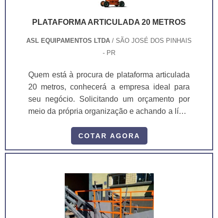
parceiros com: Escritório de alta qualidade
onde são realizadas as atividades; Estrutura
PLATAFORMA ARTICULADA 20 METROS
suficiente para atender todas as demandas;
Equipamentos de última geração. Tudo isso
ASL EQUIPAMENTOS LTDA
/ SÃO JOSÉ DOS PINHAIS
para garantir que se tenha motores elétricos
- PR
para plataformas elevatórias com excelente
Quem está à procura de plataforma articulada
custo-benefício. Sem perder o foco em
20 metros, conhecerá a empresa ideal para
motores elétricos para plataformas elevatórias,
seu negócio. Solicitando um orçamento por
deve-se ter a exatidão em orçar com empresas
meio da própria organização e achando a líder
que prezam por produtos e serviços que
em qualidade. Quando o tema é plataforma
tenham ótima qualidade e precisão, pequenos
articulada 20 metros, com os profissionais
COTAR AGORA
detalhes, mas de grande valia para saber a
especializados da ASL Equipamentos
procedência e seriedade da empresa. Esses e
encontrará proteção com qualidade e rapidez
outros motivos são a razão pela qual a ASL
no atendimento. MAIS SOBRE PLATAFORMA
Equipamentos é segura quando se fala do
ARTICULADA 20 METROS Há muitas
segmento de máquinas, serviços de
maneiras eficientes de demonstrar
fornecimento de equipamentos e peças para
competência e excelência em sua área de
trabalho em altura. A empresa foca sempre na