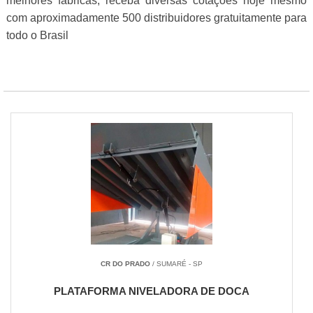
melhores fábricas, receba diversas cotações hoje mesmo
com aproximadamente 500 distribuidores gratuitamente para
todo o Brasil
CR DO PRADO
/ SUMARÉ - SP
PLATAFORMA NIVELADORA DE DOCA