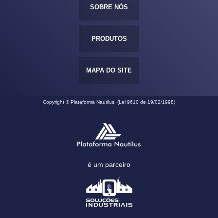
SOBRE NÓS
PRODUTOS
MAPA DO SITE
Copyright © Plataforma Nautilus. (Lei 9610 de 19/02/1998)
é um parceiro