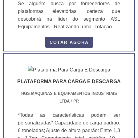
Se alguém busca por fornecedores de
benefício, detalhes primordiais que são
plataformas elevatórias, certeza que
deixados de lado por muitas empresas que
descobrirá na líder do segmento ASL
não focam na fidelização do cliente. É por
Equipamentos. Realizando uma cotação na
estes motivos que a ASL Equipamentos é
empresa mais qualificada do mercado e
inovadora quando tratamos do segmento de
descobrindo a líder da área de atuação.
COTAR AGORA
máquinas, serviços de fornecimento de
Quando a busca é por fornecedores de
equipamentos e peças para trabalho em
plataformas elevatórias, com os profissionais
altura. O objetivo é disponibilizar a tecnologia
especializados da ASL Equipamentos
e desenvolvimento no que gera resultado e
conseguirá precisão com comprometimento
qualidade para os clientes. O quadro de
com os resultados dos clientes. MAIS SOBRE
PLATAFORMA PARA CARGA E DESCARGA
colaboradores é formado por profissionais
FORNECEDORES DE PLATAFORMAS
aptos a ajudar prontamente a obter peças de
HGS MÁQUINAS E EQUIPAMENTOS INDUSTRIAIS
ELEVATÓRIAS Há muitas maneiras eficientes
acordo com as necessidades de cada cliente
LTDA
/ PR
de demonstrar competência e excelência em
que terão o maior prazer em auxiliar com suas
sua área de atuação. A ASL Equipamentos
dúvidas. A MELHOR EMPRESA NO
*Todas as características podem ser
canaliza sua energia em oferecer uma
SEGMENTO Somente na ASL Equipamentos
personalizadas* Capacidade de carga padrão:
estrutura com: Tecnologia de ponta; Escritório
sempre tem a solução mais buscada na área
6 toneladas; Ajuste de altura padrão: Entre 1,3
de alta qualidade onde são realizadas as
de máquinas, serviços de fornecimento de