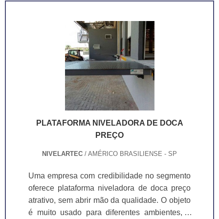
funcionalidade principal que é nivelar a doca
fixa com as diferentes alturas de
caminhão.Plataformas em que o produto se
encaixa Carretas; Caminhões 3/4;
Contêineres; Caminhões truck; Caminhões
toco; Entre outros.O sistema.
PLATAFORMA NIVELADORA DE DOCA
PREÇO
NIVELARTEC
/ AMÉRICO BRASILIENSE - SP
Uma empresa com credibilidade no segmento
oferece plataforma niveladora de doca preço
atrativo, sem abrir mão da qualidade. O objeto
é muito usado para diferentes ambientes, e