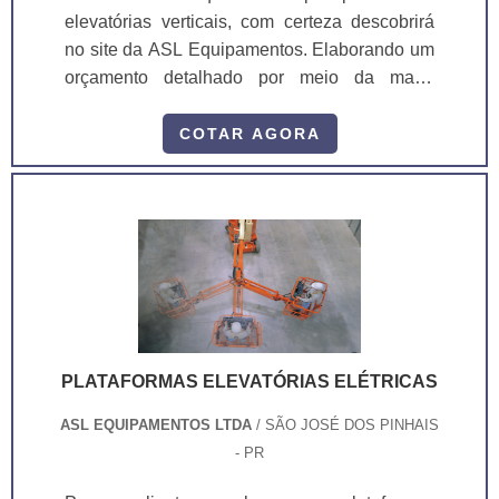
elevatórias verticais, com certeza descobrirá
no site da ASL Equipamentos. Elaborando um
orçamento detalhado por meio da maior
empresa da área e conhecendo a melhor
referência em qualidade. Quando o tema é
COTAR AGORA
plataformas elevatórias verticais, com os
colaboradores da ASL Equipamentos poderá
encontrar ótima qualidade com qualidade e
rapidez no atendimento. ALGUNS DETALHES
SOBRE PLATAFORMAS ELEVATÓR...
PLATAFORMAS ELEVATÓRIAS ELÉTRICAS
ASL EQUIPAMENTOS LTDA
/ SÃO JOSÉ DOS PINHAIS
- PR