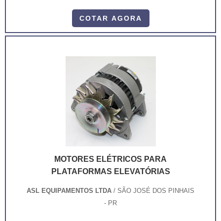
tem ótimos resultados a curto prazo.O
equipamento tem capacidades de carga que
COTAR AGORA
variam de 1.000 kg à 6.000kg, limitando-se ao
comprimento máximo de 2,00 metros. Ele
existe há muitas décadas e vem ganhando
cada vez mais espaço em pequenas
operações logísticas, se tornando um item
obrigatório nas docas de carga e
descarga.Ben.
MOTORES ELÉTRICOS PARA
PLATAFORMAS ELEVATÓRIAS
ASL EQUIPAMENTOS LTDA
/ SÃO JOSÉ DOS PINHAIS
- PR