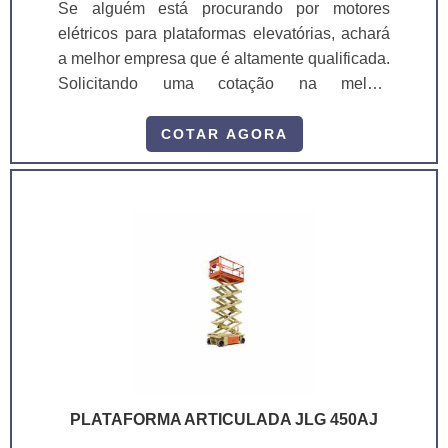
Se alguém está procurando por motores
elétricos para plataformas elevatórias, achará
a melhor empresa que é altamente qualificada.
Solicitando uma cotação na melhor
organização do ramo e descobrindo a melhor
referência em qualidade. Quando o assunto é
COTAR AGORA
motores elétricos para plataformas elevatórias,
com a ASL Equipamentos atingirá precisão
com qualidade e rapidez no atendimento.
MAIS SOBRE MOTORES ELÉTRICOS PARA
PLATAFORMAS ELEVATÓRIAS Há muitas
maneiras eficientes de demonstrar
competência e excelência em sua área de
atuação. A ASL Equipamentos centraliza sua
energia em produzir uma estrutura para os
parceiros com: Escritório de alta qualidade
onde são realizadas as atividades; Estrutura
PLATAFORMA ARTICULADA JLG 450AJ
suficiente para atender todas as demandas;