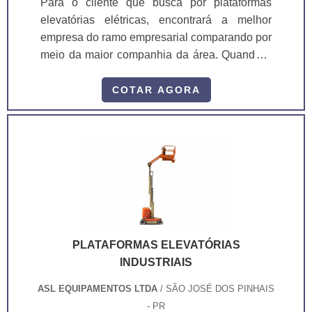
Para o cliente que busca por plataformas
elevatórias elétricas, encontrará a melhor
empresa do ramo empresarial comparando por
meio da maior companhia da área. Quando o
tema está relacionado com plataformas
elevatórias elétricas, com a ASL
COTAR AGORA
Equipamentos poderá contar excelente custo-
benefício com pagamento acessível.
INFORMAÇÕES SOBRE AS PLATAFORMAS
ELEVATÓRIAS ELÉTRICAS Há muitas
maneiras eficientes de demonstrar
competência e excelên...
PLATAFORMAS ELEVATÓRIAS
INDUSTRIAIS
ASL EQUIPAMENTOS LTDA
/ SÃO JOSÉ DOS PINHAIS
- PR