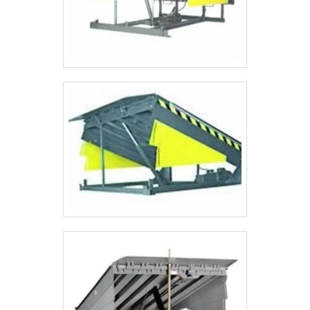
de trabalho e plataformas elevatórias móveis
de trabalho com ótima qualidade e precisão.
Com o objetivo de trazer a satisfação a todos
os clientes, a empresa entende que seu
melhor destaque é conquistar a confiança de
cada um. Tudo isso só é possível através do
investimento em equipamentos modernos e
profissionais experientes. A ASL
Equipamentos é uma empresa que tem
despontado no mercado pela seriedade e
qualidade, que fecham todo o ciclo de entrega
com excelência para seus parceiros. Aproveite
a visita para acessar o site e saber mais sobre
a empresa, os serviços e os produtos.