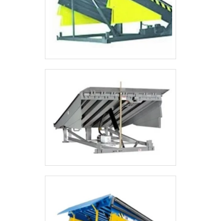
o objetivo de trazer a satisfação a todos os
clientes, a empresa entende que seu melhor
destaque é conquistar a confiança de cada
um. Tudo isso só é possível através do
investimento em equipamentos modernos e
profissionais experientes. A ASL
Equipamentos é uma empresa que tem
despontado no mercado pela seriedade e
qualidade, que fecham todo o ciclo de entrega
com excelência para seus parceiros. Aproveite
a visita para acessar o site e saber mais sobre
a empresa, os serviços e os produtos.