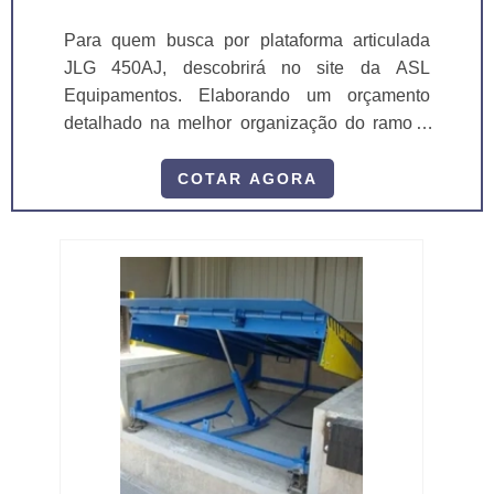
Para quem busca por plataforma articulada
JLG 450AJ, descobrirá no site da ASL
Equipamentos. Elaborando um orçamento
detalhado na melhor organização do ramo e
conhecendo a líder da área de atuação.
Quando a temática é plataforma articulada
COTAR AGORA
JLG 450AJ, com a ASL Equipamentos atingirá
eficiência com comprometimento com os
resultados dos clientes. DIFERENCIAIS
IMPORTANTES DE PLATAFORMA
ARTICULADA JLG 450AJ Há muitas
maneiras eficientes de...