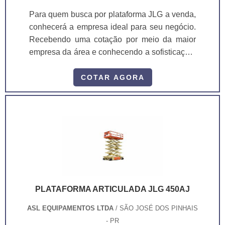
Para quem busca por plataforma JLG a venda,
conhecerá a empresa ideal para seu negócio.
Recebendo uma cotação por meio da maior
empresa da área e conhecendo a sofisticação,
qualidade e preço justo em um só lugar. MAIS
INFORMAÇÕES INTERESSANTES SOBRE
COTAR AGORA
PLATAFORMA JLG A VENDA Se alguém
busca por plataforma JLG a venda em uma
empresa comprometida com os serviços, acha
o site da ASL Equipamentos. Uma empresa
com alto know-how em plataformas...
PLATAFORMA ARTICULADA JLG 450AJ
ASL EQUIPAMENTOS LTDA
/ SÃO JOSÉ DOS PINHAIS
- PR