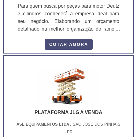
Para quem busca por peças para motor Deutz
3 cilindros, conhecerá a empresa ideal para
seu negócio. Elaborando um orçamento
detalhado na melhor organização do ramo e
conhecendo a líder da área de atuação.
Quando a busca é por peças para motor Deutz
COTAR AGORA
3 cilindros, com a melhor mão de obra da ASL
Equipamentos irá encontrar precisão com
qualidade e rapidez no atendimento. OUTRAS
INFORMAÇÕES SOBRE PEÇAS PARA
MOTOR DEUTZ 3 CILINDROS Há muit...
PLATAFORMA JLG A VENDA
ASL EQUIPAMENTOS LTDA
/ SÃO JOSÉ DOS PINHAIS
- PR