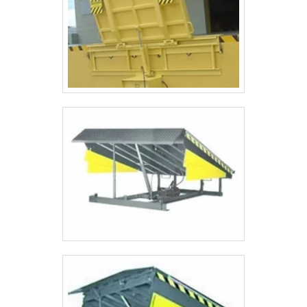
falado e outras coisas mais são a razão pela
qual a ASL Equipamentos é inovadora quando
falamos do segmento de máquinas, serviços
de fornecimento de equipamentos e peças
para trabalho em altura. A empresa objetiva o
que há de melhor para fidelizar os clientes. O
quadro de colaboradores é formado por
profissionais proativos que estão esperando
seu contato para tirar todas as suas dúvidas e
melhor atender. REFERÊNCIA DE
QUALIDADE NO SEGMENTO Apenas na
ASL Equipamentos é possível encontrar a
solução para quem busca máquinas, serviços
de fornecimento de equipamentos e peças
para trabalho em altura. Os clientes encontram
itens como plataformas elevatórias móveis de
trabalho e plataformas elevatórias móveis de
trabalho com ótima qualidade e proteção. Com