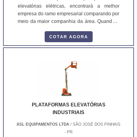
elevatórias elétricas, encontrará a melhor
empresa do ramo empresarial comparando por
meio da maior companhia da área. Quando o
tema está relacionado com plataformas
elevatórias elétricas, com a ASL
COTAR AGORA
Equipamentos poderá contar excelente custo-
benefício com pagamento acessível.
INFORMAÇÕES SOBRE AS PLATAFORMAS
ELEVATÓRIAS ELÉTRICAS Há muitas
maneiras eficientes de demonstrar
competência e excelên...
PLATAFORMAS ELEVATÓRIAS
INDUSTRIAIS
ASL EQUIPAMENTOS LTDA
/ SÃO JOSÉ DOS PINHAIS
- PR