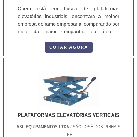
Quem está em busca de plataformas
elevatórias industriais, encontrará a melhor
empresa do ramo empresarial comparando por
meio da maior companhia da área e
conhecendo a melhor em qualidade e custo-
benefício. É importante lembrar que o produto
COTAR AGORA
deve ser adquirido com empresas
especializadas. Esse tipo de cuidado ajuda a
garantir a qualidade e durabilidade dos
materiais, além de evitar prejuízos com
substituições frequentes de peças defei...
PLATAFORMAS ELEVATÓRIAS VERTICAIS
ASL EQUIPAMENTOS LTDA
/ SÃO JOSÉ DOS PINHAIS
- PR