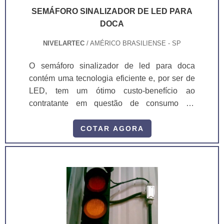
SEMÁFORO SINALIZADOR DE LED PARA
DOCA
NIVELARTEC
/ AMÉRICO BRASILIENSE - SP
O semáforo sinalizador de led para doca
contém uma tecnologia eficiente e, por ser de
LED, tem um ótimo custo-benefício ao
contratante em questão de consumo de
energia. As luzem auxiliam a operação no que
se refere a parada do caminhão em uma doca,
COTAR AGORA
mas é também um equipamento fundamental
para segurança de quem opera nas áreas de
docas.O equipamento facilita , pois com o
semáforo instalado, elimina-se por completo a
necessidade de uma pessoa indicar o
posicionamento do caminhão de forma
manual. O.