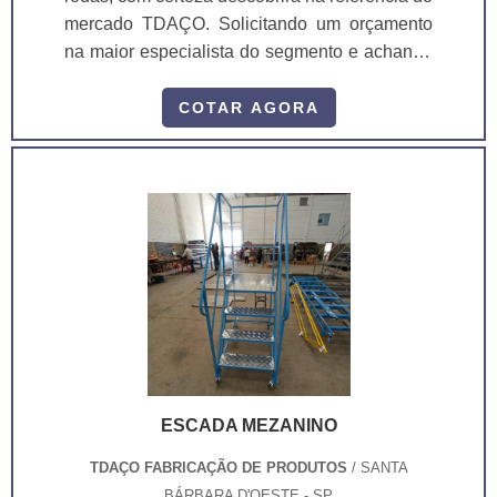
qualidade, a empresa oferece uma variedade
mercado TDAÇO. Solicitando um orçamento
de itens como esc 1710 - escada plataforma
na maior especialista do segmento e achando
externa e atd 1020 - agitador de tintas com
a maior referência de qualidade da área de
soluções inovadoras e excelente custo-
atuação. Quando a busca é por escada para
COTAR AGORA
benefício.Se diferenciando dentro de seu
estoque com rodas, com os melhores
segmento, a empresa consegue também
profissionais da TDAÇO o cliente encontrará
proporcionar um atendimento cuidadoso e que
assertividade com solda da mais alta
busca a satisfação do cliente. A TDAÇO é
resistência.UM POUCO MAIS SOBRE
uma empresa que tem se destacado no
ESCADA PARA ESTOQUE COM RODASA
segmento pela seriedade e qualidade, o que
TDAÇO objetiva sua energia em produzir uma
garante o sucesso aos parceiros de ponta a
estrutura localizada em um ponto estratégico
ponta.
para o envio por todo o Brasil e estrutura
suficiente para atender todas as demandas,
tudo isso para oferecer escada para estoque
com rodas com segurança. Concentrada na
ESCADA MEZANINO
entrega de qualidade e soluções inovadoras, a
TDAÇO possui diferenciais que a mantém
TDAÇO FABRICAÇÃO DE PRODUTOS
/ SANTA
acima de outras empresas do ramo, como:
BÁRBARA D'OESTE - SP