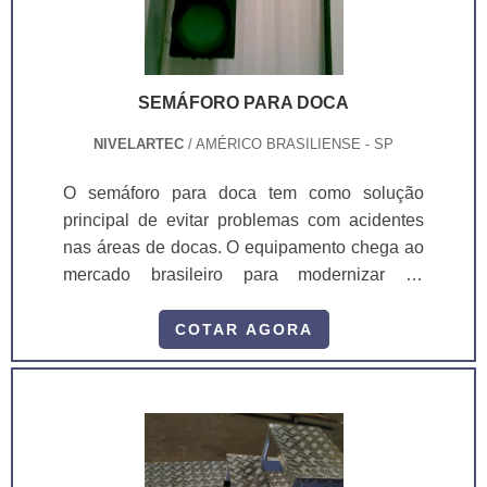
SEMÁFORO PARA DOCA
NIVELARTEC
/ AMÉRICO BRASILIENSE - SP
O semáforo para doca tem como solução
principal de evitar problemas com acidentes
nas áreas de docas. O equipamento chega ao
mercado brasileiro para modernizar os
processos e operações. O funcionamento é
simples, ele orienta de forma automática a
COTAR AGORA
parada do caminhão na doca.O equipamento
conta com um painel de comando composto
por uma chave seletora possibilitando a troca
do sistema entre o funcionamento manual,
onde o próprio operador troca as cores e o