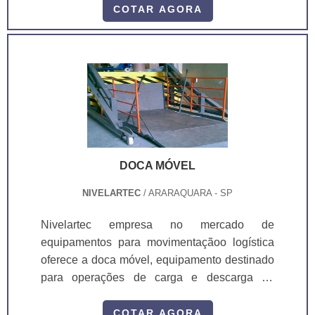
em qualquer ambiente sem a necessidade de
COTAR AGORA
de qualquer tipo de instalação, basta
posicionar, patolar e travar as rodas, plugar na
tomada e operar o equipamento.A doca é
fornecida em duas opções para maior
comodidade de operaçã...
DOCA MÓVEL
NIVELARTEC
/ ARARAQUARA - SP
Nivelartec empresa no mercado de
equipamentos para movimentaçãoo logí­stica
oferece a doca móvel, equipamento destinado
para operações de carga e descarga de
caminhão onde não tem doca elevada ou que
não possui altura suficiente para instalação de
COTAR AGORA