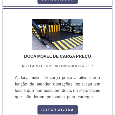
niveladores de carga convencionais, sendo
apropriada para operação e movimentação
com paleteira ou carrinho manual e paleteira
elétrica com operador a pá.A doca móvel
oferecida pela Nivelartec...
DOCA MÓVEL DE CARGA PREÇO
NIVELARTEC
/ AMÉRICO BRASILIENSE - SP
A doca móvel de carga preço atrativo tem a
função de atender operações logísticas em
locais que não possuem doca, ou seja, locais
que não foram pensados para carregar ou
descarregar um caminhão, desta forma a doca
móvel de carga resolve este problema sem a
COTAR AGORA