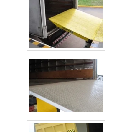
planejamento de empresas que visam apenas
o lucro, deixando a desejar nos outros
fatores.É por tudo isso e muito mais que a
TDAÇO é referência de segurança no
segmento quando tratamos do segmento de
serralherias industriais, mantendo o objetivo
em garantir sempre a qualidade final para
fidelização do cliente com parcerias
duradouras.A EMPRESA LÍDER DE
MERCADONa TDAÇO tem a solução ideal
para serralherias industriais. São diversas
opções disponibilizadas, como esc 1710 -
escada plataforma externa e rmp 1607 - rampa
dobrável com soluções inovadoras e
segurança.Com a organização é possível tirar
as suas dúvidas sobre os serviços do ramo,
além de contar com os melhores profissionais
e instalações. Assim, conquistando a