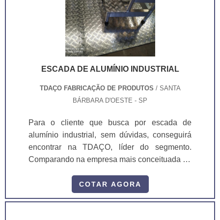
sistema automático, onde os sensores foto.
ESCADA DE ALUMÍNIO INDUSTRIAL
TDAÇO FABRICAÇÃO DE PRODUTOS
/ SANTA
BÁRBARA D'OESTE - SP
Para o cliente que busca por escada de
alumínio industrial, sem dúvidas, conseguirá
encontrar na TDAÇO, líder do segmento.
Comparando na empresa mais conceituada do
mercado e achando a organização mais
competente do ramo.UM POUCO MAIS
COTAR AGORA
SOBRE ESCADA DE ALUMÍNIO
INDUSTRIALSe alguém procurar por escada