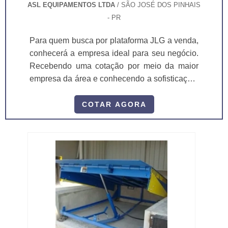
ASL EQUIPAMENTOS LTDA
/ SÃO JOSÉ DOS PINHAIS
- PR
Para quem busca por plataforma JLG a venda,
conhecerá a empresa ideal para seu negócio.
Recebendo uma cotação por meio da maior
empresa da área e conhecendo a sofisticação,
qualidade e preço justo em um só lugar. MAIS
INFORMAÇÕES INTERESSANTES SOBRE
COTAR AGORA
PLATAFORMA JLG A VENDA Se alguém
busca por plataforma JLG a venda em uma
empresa comprometida com os serviços, acha
o site da ASL Equipamentos. Uma empresa
com alto know-how em plataformas...