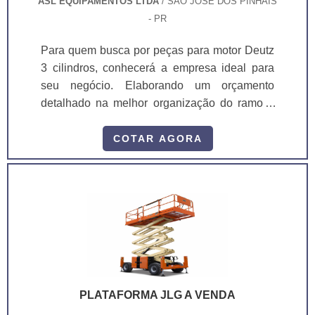
ASL EQUIPAMENTOS LTDA
/ SÃO JOSÉ DOS PINHAIS
- PR
Para quem busca por peças para motor Deutz
3 cilindros, conhecerá a empresa ideal para
seu negócio. Elaborando um orçamento
detalhado na melhor organização do ramo e
conhecendo a líder da área de atuação.
Quando a busca é por peças para motor Deutz
COTAR AGORA
3 cilindros, com a melhor mão de obra da ASL
Equipamentos irá encontrar precisão com
qualidade e rapidez no atendimento. OUTRAS
INFORMAÇÕES SOBRE PEÇAS PARA
MOTOR DEUTZ 3 CILINDROS Há muit...
PLATAFORMA JLG A VENDA