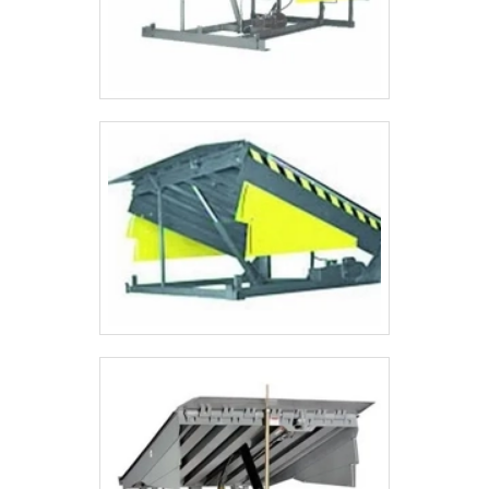
como plataformas elevatórias móveis de
trabalho e plataformas elevatórias móveis de
trabalho com ótima qualidade e precisão. Para
tal sucesso, a empresa investiu em
profissionais competentes e em equipamentos
inovadores. A ASL Equipamentos é uma
empresa que tem feito a diferença no mercado
pela idoneidade em tudo que faz, garantindo o
sucesso aos parceiros de ponta a ponta.