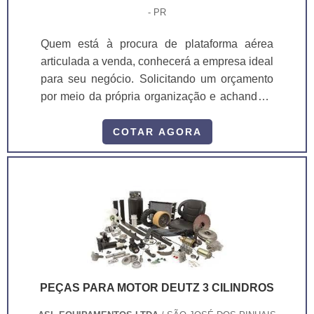
- PR
Quem está à procura de plataforma aérea
articulada a venda, conhecerá a empresa ideal
para seu negócio. Solicitando um orçamento
por meio da própria organização e achando a
líder em qualidade. Quando o assunto é
plataforma aérea articulada a venda, com os
COTAR AGORA
profissionais da ASL Equipamentos receberá
eficiência com qualidade e rapidez no
atendimento. MAIS SOBRE PLATAFORMA
AÉREA ARTICULADA A VENDA Há muitas
maneiras eficientes de demonst...
PEÇAS PARA MOTOR DEUTZ 3 CILINDROS